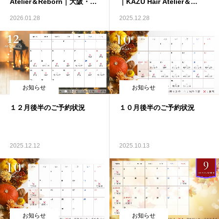
Atelier＆Reborn｜大阪・生
｜KAZU Hair Atelier＆
野区の髪質改善専門美容室
Reborn｜大阪・生野区の髪
お知らせ
2026.01.28
2025.12.28
質改善専門美容室
髪質・頭皮改善コラム
体質改善コラム
お知らせ
お知らせ
１２月後半のご予約状況
１０月後半のご予約状況
2025.12.12
2025.10.13
お知らせ
お知らせ