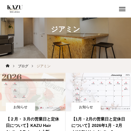
ジアミン
初めての方
クーポン
WEB予約
ブログ
ジアミン
初めての方へ
当店が選ばれる５つの理由
期間限定クーポン
お知らせ
お知らせ
取扱商品
【２月・３月の営業日と定休
【1月・2月の営業日と定休日
日について】KAZU Hair
について】2026年1月・2月
空席確認 / 24時間WEB予約