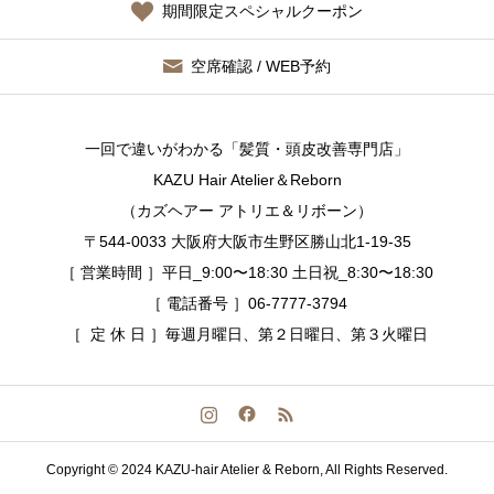
期間限定スペシャルクーポン
空席確認 / WEB予約
一回で違いがわかる「髪質・頭皮改善専門店」
KAZU Hair Atelier＆Reborn
（カズヘアー アトリエ＆リボーン）
〒544-0033 大阪府大阪市生野区勝山北1-19-35
［ 営業時間 ］平日_9:00〜18:30 土日祝_8:30〜18:30
［ 電話番号 ］06-7777-3794
［ 定 休 日 ］毎週月曜日、第２日曜日、第３火曜日
Copyright © 2024 KAZU-hair Atelier & Reborn, All Rights Reserved.
空席確認 / WEB予約する
今すぐ電話する