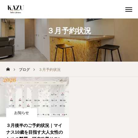
３月予約状況
初めての方
クーポン
WEB予約
ブログ
３月予約状況
初めての方へ
当店が選ばれる５つの理由
期間限定クーポン
お知らせ
取扱商品
３月後半のご予約状況｜マイ
ナス10歳を目指す大人女性の
空席確認 / 24時間WEB予約