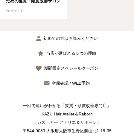
ための髪質・頭皮改善サロン
お知らせ
2026.03.12
髪質・頭皮改善コラム
初めての方はお読みください
体質改善コラム
当店が選ばれる５つの理由
期間限定スペシャルクーポン
空席確認 / WEB予約
一回で違いがわかる「髪質・頭皮改善専門店」
KAZU Hair Atelier＆Reborn
（カズヘアー アトリエ＆リボーン）
〒544-0033 大阪府大阪市生野区勝山北1-19-35