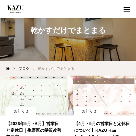
乾かすだけでまとまる
初めての方
クーポン
WEB予約
ブログ
乾かすだけでまとまる
初めての方へ
当店が選ばれる５つの理由
期間限定クーポン
お知らせ
お知らせ
取扱商品
【2026年5月・6月】営業日
【4月・5月の営業日と定休日
と定休日｜生野区の髪質改善
について】KAZU Hair
空席確認 / 24時間WEB予約