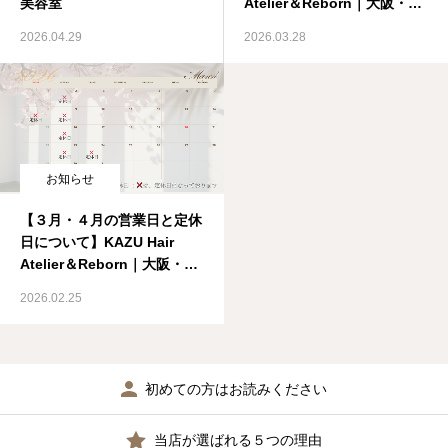
美容室
Atelier＆Reborn｜大阪・生
野区の髪質改善専門美容室
お知らせ
2026.04.29
2026.03.28
髪質・頭皮改善コラム
体質改善コラム
お知らせ
【３月・４月の営業日と定休
日について】KAZU Hair
Atelier＆Reborn｜大阪・生
野区の髪質改善専門美容室
2026.02.25
初めての方はお読みください
当店が選ばれる５つの理由