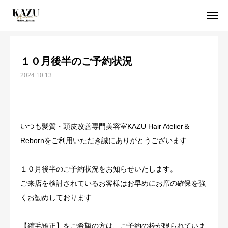
お知らせ
１０月後半のご予約状況
１０月後半のご予約状況
初めての方
クーポン
2024.10.13
WEB予約
初めての方へ
いつも髪質・頭皮改善専門美容室KAZU Hair Atelier＆
Rebornをご利用いただき誠にありがとうございます
当店が選ばれる５つの理由
１０月後半のご予約状況をお知らせいたします。
期間限定クーポン
ご来店を検討されているお客様はお早めにお席の確保を強
取扱商品
くお勧めしております
空席確認 / 24時間WEB予約
【縮毛矯正】をご希望の方は、ご予約の枠が限られていま