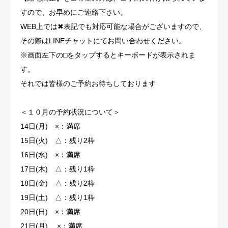
すので、お早めにご連絡下さい。
お知らせ
WEB上では
✖︎
表記でも対応可能な場合がございますので、
その際はLINEチャットにてお問い合わせください。
髪質・頭皮改善コラム
※画面左下の
⬜︎
をタップするとキーボードが表示されま
す。
体質改善コラム
それでは皆様のご予約お待ちしております
＜１０月の予約状況について＞
14日(月) ×：満席
15日(火) △：残り2枠
16日(水) ×：満席
17日(木) △：残り1枠
18日(金) △：残り2枠
19日(土) △：残り1枠
20日(日) ×：満席
21日(月) ×：満席