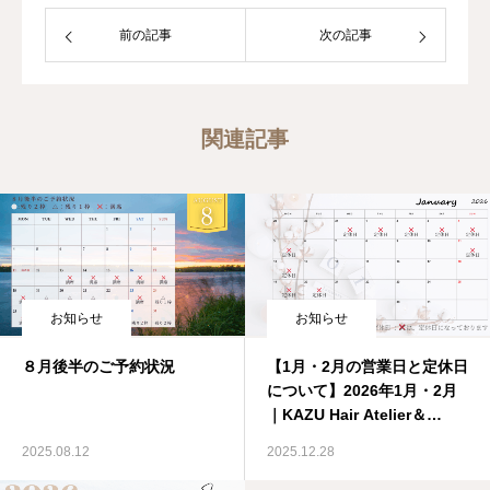
します。薬剤や施術方法にも細心の注意
前の記事
次の記事
を払い、髪に負担をかけない優しいアプ
ローチを実践しています。常に新しい技
術と知識を取り入れ、最高のサービスを
提供することに情熱を注いでおり、多く
関連記事
のお客様から信頼を得ています。髪質改
善に興味がある方や今の髪に満足してい
ない方は、ぜひKAZU Hair Atelier &
Rebornにお越しください。健康で美し
い髪を取り戻すお手伝いをいたします。
お知らせ
お知らせ
８月後半のご予約状況
【1月・2月の営業日と定休日
について】2026年1月・2月
｜KAZU Hair Atelier＆
Reborn｜大阪・生野区の髪
2025.08.12
2025.12.28
質改善専門美容室