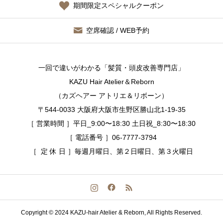
期間限定スペシャルクーポン
空席確認 / WEB予約
一回で違いがわかる「髪質・頭皮改善専門店」
KAZU Hair Atelier＆Reborn
（カズヘアー アトリエ＆リボーン）
〒544-0033 大阪府大阪市生野区勝山北1-19-35
［ 営業時間 ］平日_9:00〜18:30 土日祝_8:30〜18:30
［ 電話番号 ］06-7777-3794
［ 定 休 日 ］毎週月曜日、第２日曜日、第３火曜日
Copyright © 2024 KAZU-hair Atelier & Reborn, All Rights Reserved.
空席確認 / WEB予約する
今すぐ電話する