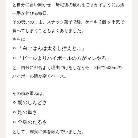
と自分に言い聞かせ、帰宅後の疲れをごまかすようにお酒
へ手が伸びる毎日。
その勢いのまま、
スナック菓子
2袋
、ケーキ
2個
を平気で
食べてしまうこともよくありました。
さらに、
⚪︎ 「白ごはんは太るし控えとこ」
⚪︎ 「ビールよりハイボールの方がマシやろ」
と、自分に都合よく理由づけをしながら、
2日で500mlの
ハイボール瓶が空くペース。
その積み重ねは、
⚪︎ 朝のしんどさ
⚪︎ 足の重さ
⚪︎ 全身のだるさ
として、確実に体を蝕んでいました。