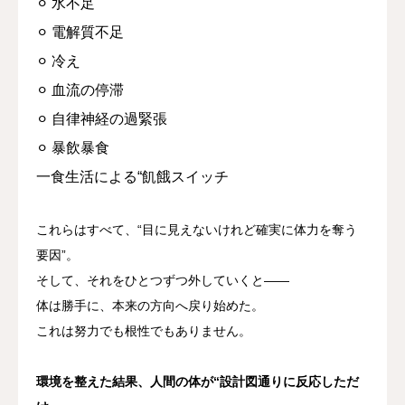
⚪︎ 水不足
⚪︎ 電解質不足
⚪︎ 冷え
⚪︎ 血流の停滞
⚪︎ 自律神経の過緊張
⚪︎ 暴飲暴食
一食生活による“飢餓スイッチ
これらはすべて、
“目に見えないけれど確実に体力を奪う
要因”。
そして、それをひとつずつ外していくと——
体は勝手に、本来の方向へ戻り始めた。
これは努力でも根性でもありません。
環境を整えた結果、人間の体が“設計図通りに反応しただ