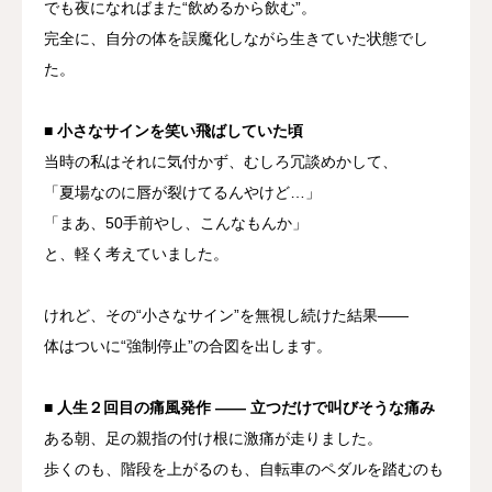
でも夜になればまた“飲めるから飲む”。
完全に、
自分の体を誤魔化しながら生きていた状態
でし
た。
■ 小さなサインを笑い飛ばしていた頃
当時の私はそれに気付かず、むしろ冗談めかして、
「夏場なのに唇が裂けてるんやけど…」
「まあ、50手前やし、こんなもんか」
と、軽く考えていました。
けれど、その“小さなサイン”を無視し続けた結果——
体はついに“強制停止”の合図を出します。
■ 人生２回目の痛風発作 —— 立つだけで叫びそうな痛み
ある朝、足の親指の付け根に激痛が走りました。
歩くのも、階段を上がるのも、自転車のペダルを踏むのも