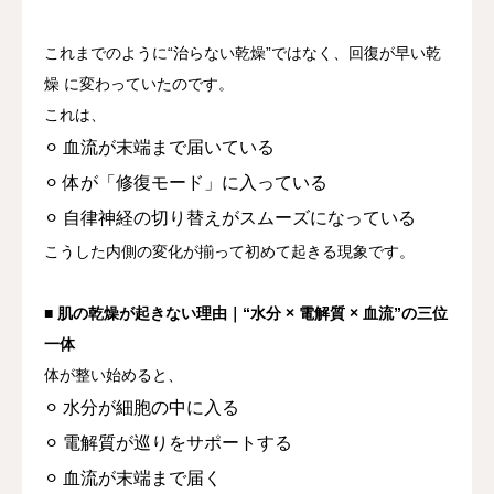
これまでのように“治らない乾燥”ではなく、
回復が早い乾
燥
に変わっていたのです。
これは、
⚪︎ 血流が末端まで届いている
⚪︎ 体が「修復モード」に入っている
⚪︎ 自律神経の切り替えがスムーズになっている
こうした内側の変化が揃って初めて起きる現象です。
■ 肌の乾燥が起きない理由｜“水分 × 電解質 × 血流”の三位
一体
体が整い始めると、
⚪︎ 水分が細胞の中に入る
⚪︎ 電解質が巡りをサポートする
空席確認 / WEB予約する
今すぐ電話する
⚪︎ 血流が末端まで届く