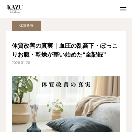
ブログ
体質改善
体質改善の真実｜血圧の乱高下・ぽっこりお腹・乾燥が整い始めた“全記録”
体質改善
初めての方
クーポン
体質改善の真実｜血圧の乱高下・ぽっこ
りお腹・乾燥が整い始めた“全記録”
WEB予約
2026.01.20
初めての方へ
当店が選ばれる５つの理由
期間限定クーポン
取扱商品
空席確認 / 24時間WEB予約