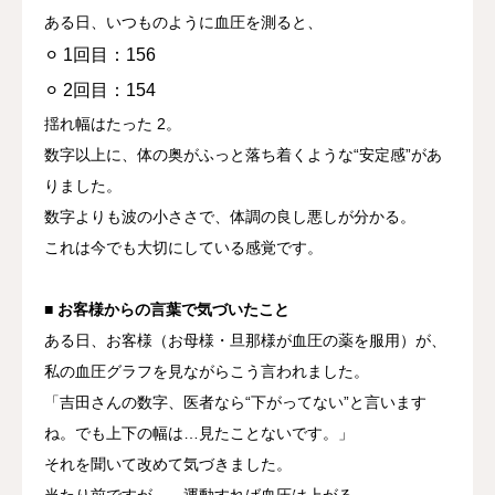
ある日、
いつものように血圧を測ると、
⚪︎ 1回目：156
⚪︎ 2回目：154
揺れ幅はたった
2
。
数字以上に、
体の奥がふっと落ち着くような“安定感”があ
りました。
数字よりも波の小ささで、体調の良し悪しが分かる。
これは今でも大切にしている感覚です。
■ お客様からの言葉で気づいたこと
ある日、お客様（お母様・旦那様が血圧の薬を服用）が、
私の血圧グラフを見ながらこう言われました。
「吉田さんの数字、医者なら“下がってない”と言います
ね。
でも上下の幅は…見たことないです。」
それを聞いて改めて気づきました。
当たり前ですが——運動すれば血圧は上がる。