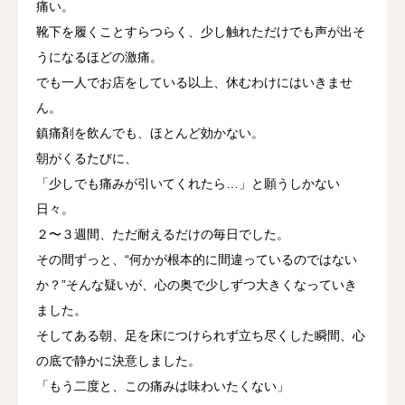
痛い。
靴下を履くことすらつらく、少し触れただけでも声が出そ
うになるほどの激痛。
でも一人でお店をしている以上、休むわけにはいきませ
ん。
鎮痛剤を飲んでも、ほとんど効かない。
朝がくるたびに、
「少しでも痛みが引いてくれたら…」
と願うしかない
日々。
２〜３週間、ただ耐えるだけの毎日でした。
その間ずっと、
“何かが根本的に間違っているのではない
か？”
そんな疑いが、心の奥で少しずつ大きくなっていき
ました。
そしてある朝、足を床につけられず立ち尽くした瞬間、心
の底で静かに決意しました。
「もう二度と、この痛みは味わいたくない」