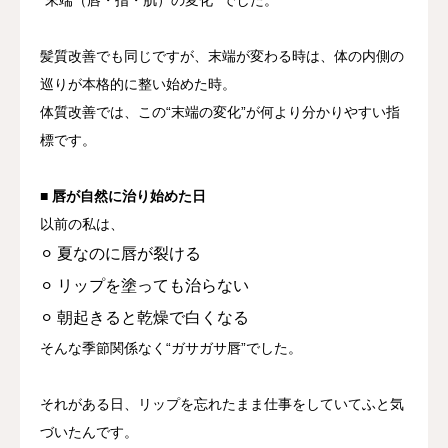
“末端（唇・指・肌）の変化”
でした。
髪質改善でも同じですが、
末端が変わる時は、体の内側の
巡りが本格的に整い始めた時。
体質改善では、この“末端の変化”が何より分かりやすい指
標です。
■ 唇が自然に治り始めた日
以前の私は、
⚪︎ 夏なのに唇が裂ける
⚪︎ リップを塗っても治らない
⚪︎ 朝起きると乾燥で白くなる
そんな季節関係なく“ガサガサ唇”でした。
それがある日、
リップを忘れたまま仕事をしていてふと気
づいたんです。