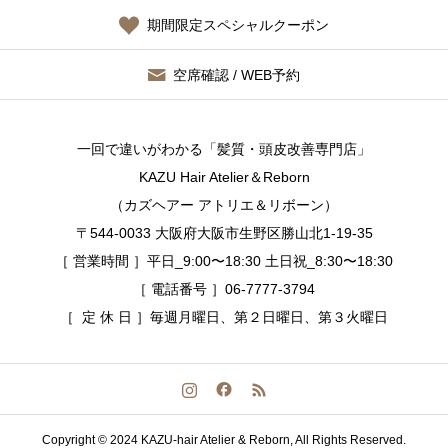
期間限定スペシャルクーポン
空席確認 / WEB予約
一回で違いがわかる「髪質・頭皮改善専門店」
KAZU Hair Atelier＆Reborn
（カズヘアー アトリエ＆リボーン）
〒544-0033 大阪府大阪市生野区勝山北1-19-35
［ 営業時間 ］平日_9:00〜18:30 土日祝_8:30〜18:30
［ 電話番号 ］06-7777-3794
［ 定 休 日 ］毎週月曜日、第２日曜日、第３火曜日
Copyright © 2024 KAZU-hair Atelier & Reborn, All Rights Reserved.
空席確認 / WEB予約する
今すぐ電話する